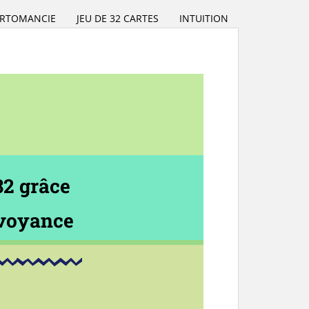
RTOMANCIE
JEU DE 32 CARTES
INTUITION
32 grâce
 voyance