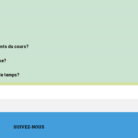
ents du cours?
se?
 le temps?
SUIVEZ-NOUS