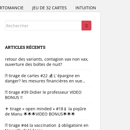
RTOMANCIE
JEU DE 32 CARTES
INTUITION
Rechercher...
ARTICLES RÉCENTS
retour des variants, contagion vax non vax,
ouverture des boîtes de nuit?
🃏 tirage de cartes #22 💰 L’ épargne en
danger? les mesures financières en vue…
🃏 tirage #39 Didier le professeur VIDEO
BONUS !!
⚜ tirage « open minded » #18💉 la piqûre
de Manu 🌟🌟🌟VIDEO BONUS🌟🌟🌟
🃏 tirage #44 la vaccination 💉obligatoire en