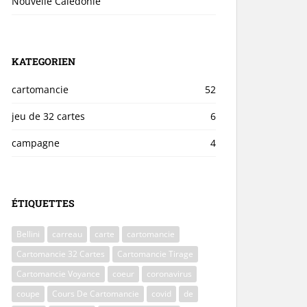
Nouvelle Calédonie
KATEGORIEN
cartomancie
52
jeu de 32 cartes
6
campagne
4
ÉTIQUETTES
Bellini
carreau
carte
cartomancie
Cartomancie 32 Cartes
Cartomancie Tirage
Cartomancie Voyance
coeur
coronavirus
coupe
Cours De Cartomancie
covid
de