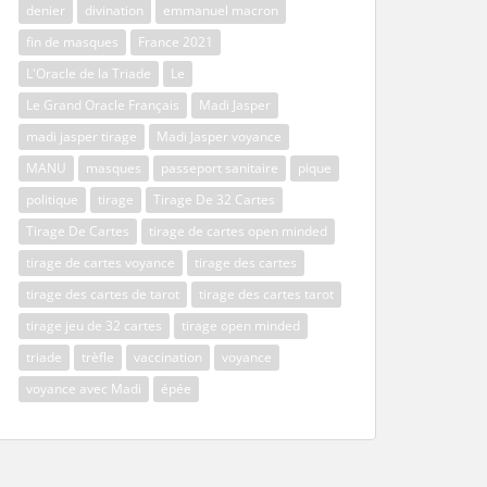
denier
divination
emmanuel macron
fin de masques
France 2021
L'Oracle de la Triade
Le
Le Grand Oracle Français
Madi Jasper
madi jasper tirage
Madi Jasper voyance
MANU
masques
passeport sanitaire
pique
politique
tirage
Tirage De 32 Cartes
Tirage De Cartes
tirage de cartes open minded
tirage de cartes voyance
tirage des cartes
tirage des cartes de tarot
tirage des cartes tarot
tirage jeu de 32 cartes
tirage open minded
triade
trèfle
vaccination
voyance
voyance avec Madi
épée