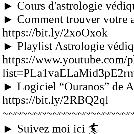
► Cours d'astrologie védiq
► Comment trouver votre a
https://bit.ly/2xoOxok
► Playlist Astrologie védiq
https://www.youtube.com/pl
list=PLa1vaELaMid3pE2r
► Logiciel “Ouranos” de A
https://bit.ly/2RBQ2ql
~~~~~~~~~~~~~~~~~~~~
► Suivez moi ici 🏄