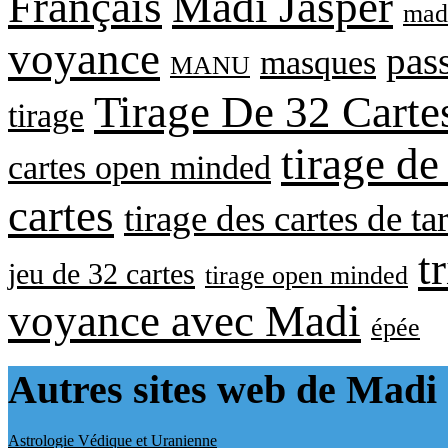
Français
Madi Jasper
madi
voyance
pass
masques
MANU
Tirage De 32 Carte
tirage
tirage de
cartes open minded
cartes
tirage des cartes de ta
t
jeu de 32 cartes
tirage open minded
voyance avec Madi
épée
Autres sites web de Madi
Astrologie Védique et Uranienne