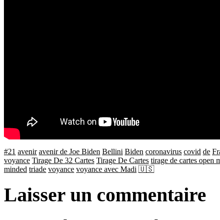
#21
avenir
avenir de Joe Biden
Bellini
Biden
coronavirus
covid
de
Fr
voyance
Tirage De 32 Cartes
Tirage De Cartes
tirage de cartes open
minded
triade
voyance
voyance avec Madi
🇺🇸
Laisser un commentaire