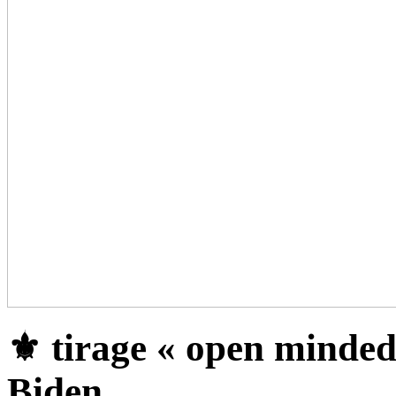
⚜ tirage « open minded 
Biden