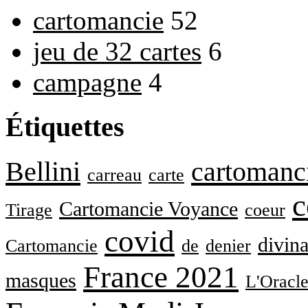
cartomancie
52
jeu de 32 cartes
6
campagne
4
Étiquettes
Bellini
cartomanc
carreau
carte
c
Cartomancie Voyance
Tirage
coeur
covid
divina
Cartomancie
de
denier
France 2021
masques
L'Oracle