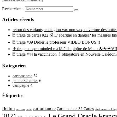
Rechercher...
Articles récents
retour des variants, contagion vax non vax, ouverture des boîtes
🃏 tirage de cartes #22 💰 L’ épargne en danger? les mesures f
🃏 tirage #39 Didier le professeur VIDEO BONUS !!
⚜ tirage « open minded » #18💉 la piqûre de Manu 🌟🌟
🃏 tirage #44 la vaccination 💉obligatoire en Nouvelle Calédoni
Kategorien
cartomancie
52
jeu de 32 cartes
6
campagne
4
Étiquettes
Bellini
cartomancie
Cartomancie 32 Cartes
carreau
carte
Cartomancie Tira
2021
Le Grand Oracle França