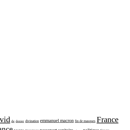
vid
France
emmanuel macron
divination
fin de masques
de
denier
ance