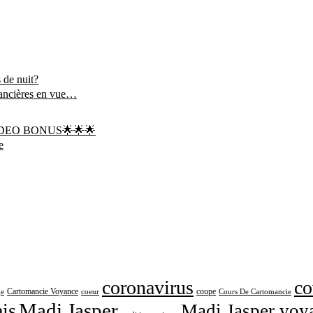
 de nuit?
inancières en vue…
🌟VIDEO BONUS🌟🌟🌟
e
coronavirus
co
Cartomancie Voyance
coupe
ge
coeur
Cours De Cartomancie
Madi Jasper
is
Madi Jasper voy