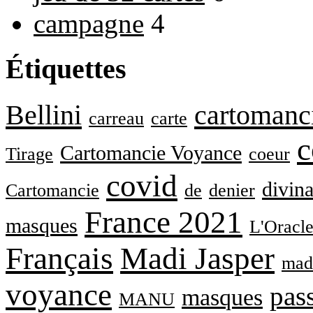
campagne
4
Étiquettes
Bellini
cartomanc
carreau
carte
c
Cartomancie Voyance
Tirage
coeur
covid
divina
Cartomancie
de
denier
France 2021
masques
L'Oracle
Français
Madi Jasper
madi
voyance
pass
masques
MANU