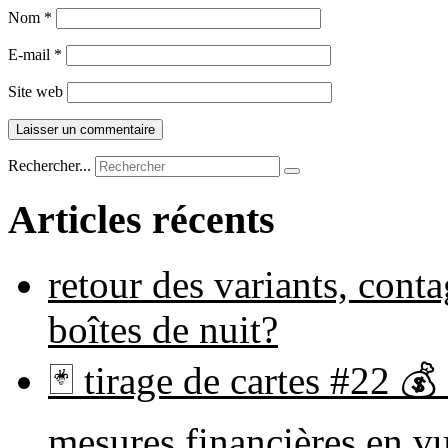
Nom
*
E-mail
*
Site web
Rechercher...
Articles récents
retour des variants, cont
boîtes de nuit?
🃏 tirage de cartes #22 💰
mesures financières en 