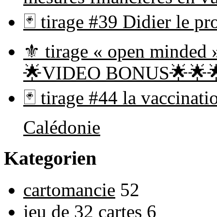
🃏 tirage #39 Didier le
⚜ tirage « open minded 
🌟VIDEO BONUS🌟🌟
🃏 tirage #44 la vaccinat
Calédonie
Kategorien
cartomancie
52
jeu de 32 cartes
6