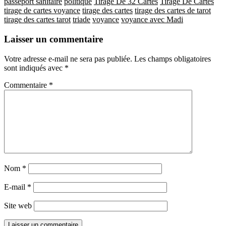
passeport sanitaire
politique
Tirage De 32 Cartes
Tirage De Cartes
tirage de cartes voyance
tirage des cartes
tirage des cartes de tarot
tirage des cartes tarot
triade
voyance
voyance avec Madi
Laisser un commentaire
Votre adresse e-mail ne sera pas publiée.
Les champs obligatoires
sont indiqués avec
*
Commentaire
*
Nom
*
E-mail
*
Site web