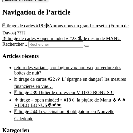
Navigation de l’article
🃏 tirage de cartes #18 🔴Aurons nous un grand « reset » (Forum de
Davos) ????
⚜ tirage de cartes « open minded » #23 🔴 le destin de MANU
Rechercher...
Articles récents
retour des variants, contagion vax non vax, ouverture des
boîtes de nuit?
🃏 tirage de cartes #22 💰 L’ épargne en danger? les mesures
financières en vue…
🃏 tirage #39 Didier le professeur VIDEO BONUS !!
⚜ tirage « open minded » #18💉 la piqûre de Manu 🌟🌟🌟
VIDEO BONUS🌟🌟🌟
🃏 tirage #44 la vaccination 💉obligatoire en Nouvelle
Calédonie
Kategorien