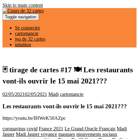
Skip to main content
Toggle navigation
Se connecter
cartomancie
jeu de 32 cartes
intuition
🃏 tirage de cartes #17 🍽 Les restaurants
vont-ils ouvrir le 15 mai 2021???
02/05/2021
02/05/2021
Madi
cartomancie
Les restaurants vont-ils ouvrir le 15 mai 2021???
https://youtu.be/IHWeK50AZpc
coronavirus
covid
France 2021
Le Grand Oracle Français
Madi
Jasper
Madi Jasper voyance
masques
mouvements sociaux