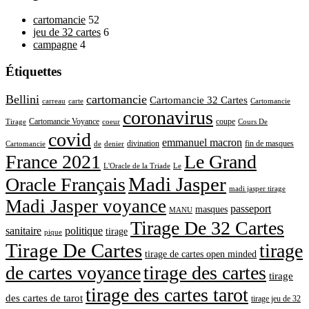
cartomancie
52
jeu de 32 cartes
6
campagne
4
Étiquettes
Bellini
cartomancie
Cartomancie 32 Cartes
carreau
carte
Cartomancie
coronavirus
Cartomancie Voyance
coupe
Tirage
coeur
Cours De
covid
emmanuel macron
divination
fin de masques
Cartomancie
de
denier
France 2021
Le Grand
L'Oracle de la Triade
Le
Madi Jasper
Oracle Français
madi jasper tirage
Madi Jasper voyance
passeport
masques
MANU
Tirage De 32 Cartes
sanitaire
politique
tirage
pique
Tirage De Cartes
tirage
tirage de cartes open minded
de cartes voyance
tirage des cartes
tirage
tirage des cartes tarot
des cartes de tarot
tirage jeu de 32